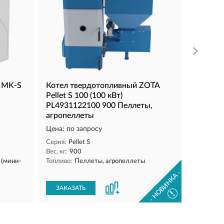
Серия:
Pe
Вес, кг:
1
Топливо:
ЗАКАЗ
A MK-S
Котел твердотопливный ZOTA
Pellet S 100 (100 кВт)
PL4931122100 900 Пеллеты,
агропеллеты
Цена: по запросу
Серия:
Pellet S
Вес, кг:
900
 (мини-
Топливо:
Пеллеты, агропеллеты
- НОВИНКА -
ЗАКАЗАТЬ
!