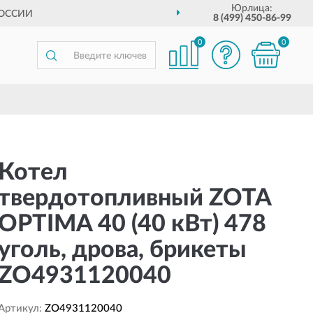
Юрлица:
РОССИИ
8 (499) 450-86-99
0
0
Котел
твердотопливный ZOTA
OPTIMA 40 (40 кВт) 478
уголь, дрова, брикеты
ZO4931120040
Артикул:
ZO4931120040