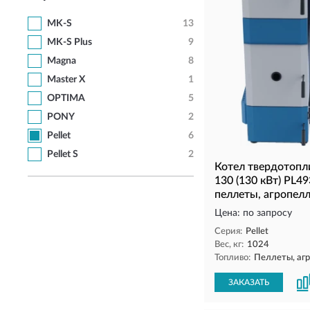
MK-S
13
MK-S Plus
9
Magna
8
Master X
1
OPTIMA
5
PONY
2
Pellet
6
Pellet S
2
Котел твердотопли
130 (130 кВт) PL4
пеллеты, агропел
Цена: по запросу
Серия:
Pellet
Вес, кг:
1024
Топливо:
Пеллеты, аг
ЗАКАЗАТЬ