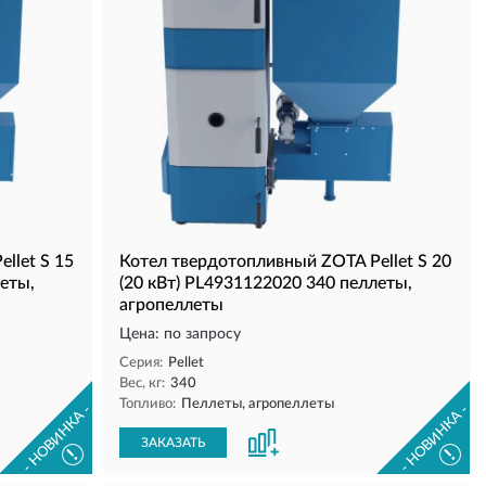
llet S 15
Котел твердотопливный ZOTA Pellet S 20
леты,
(20 кВт) PL4931122020 340 пеллеты,
агропеллеты
Цена: по запросу
Серия:
Pellet
Вес, кг:
340
Топливо:
Пеллеты, агропеллеты
- НОВИНКА -
- НОВИНКА -
ЗАКАЗАТЬ
!
!