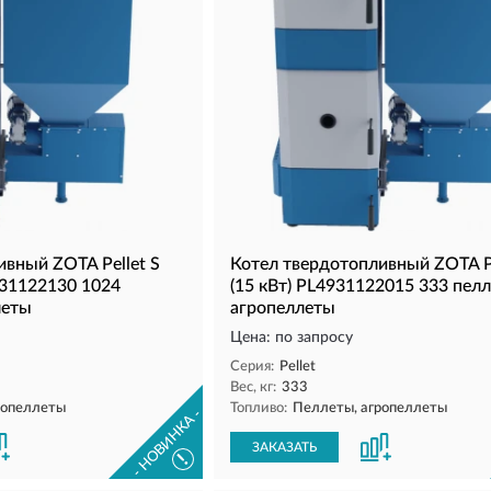
вный ZOTA Pellet S
Котел твердотопливный ZOTA Pe
931122130 1024
(15 кВт) PL4931122015 333 пел
леты
агропеллеты
Цена: по запросу
Серия:
Pellet
Вес, кг:
333
ропеллеты
Топливо:
Пеллеты, агропеллеты
- НОВИНКА -
ЗАКАЗАТЬ
!