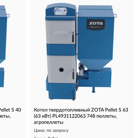
llet S 40
Котел твердотопливный ZOTA Pellet S 63
леты,
(63 кВт) PL4931122063 748 пеллеты,
агропеллеты
Цена: по запросу